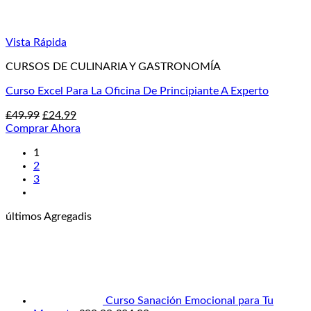
Vista Rápida
CURSOS DE CULINARIA Y GASTRONOMÍA
Curso Excel Para La Oficina De Principiante A Experto
El
El
£
49.99
£
24.99
precio
precio
Comprar Ahora
original
actual
1
era:
es:
2
£49.99.
£24.99.
3
últimos Agregadis
Curso Sanación Emocional para Tu