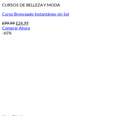
CURSOS DE BELLEZA Y MODA
Curso Bronceado Instantáneo sin Sol
El
El
£
99.99
£
24.99
precio
precio
Comprar Ahora
original
actual
-65%
era:
es:
£99.99.
£24.99.