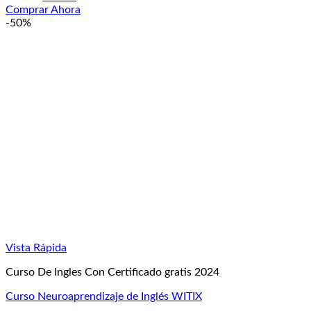
precio
precio
Comprar Ahora
original
actual
-50%
era:
es:
£49.99.
£24.99.
Vista Rápida
Curso De Ingles Con Certificado gratis 2024
Curso Neuroaprendizaje de Inglés WITIX