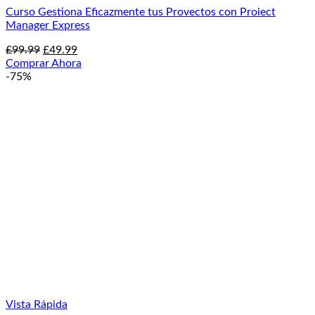
Curso Gestiona Eficazmente tus Provectos con Proiect
Manager Express
El
El
£
99.99
£
49.99
precio
precio
Comprar Ahora
original
actual
-75%
era:
es:
£99.99.
£49.99.
Vista Rápida