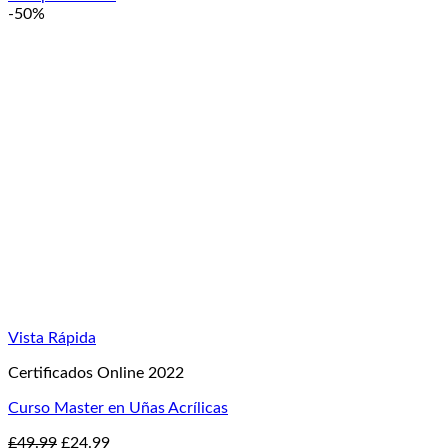
original
actual
-50%
era:
es:
£99.99.
£24.99.
Vista Rápida
Certificados Online 2022
Curso Master en Uñas Acrílicas
El
El
£
49.99
£
24.99