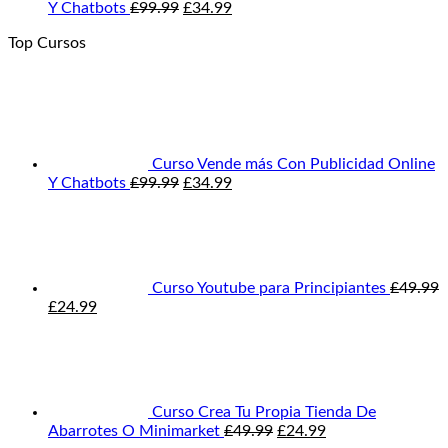
El
El
Y Chatbots
£
99.99
£
34.99
precio
precio
Top Cursos
original
actual
era:
es:
£99.99.
£34.99.
Curso Vende más Con Publicidad Online
El
El
Y Chatbots
£
99.99
£
34.99
precio
precio
original
actual
era:
es:
£99.99.
£34.99.
Curso Youtube para Principiantes
£
49.99
El
El
£
24.99
precio
precio
original
actual
era:
es:
£49.99.
£24.99.
Curso Crea Tu Propia Tienda De
El
El
Abarrotes O Minimarket
£
49.99
£
24.99