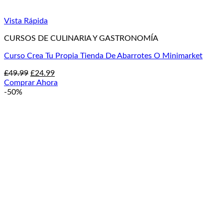
Vista Rápida
CURSOS DE CULINARIA Y GASTRONOMÍA
Curso Crea Tu Propia Tienda De Abarrotes O Minimarket
El
El
£
49.99
£
24.99
precio
precio
Comprar Ahora
original
actual
-50%
era:
es:
£49.99.
£24.99.