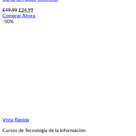
El
El
£
49.99
£
24.99
precio
precio
Comprar Ahora
original
actual
-50%
era:
es:
£49.99.
£24.99.
Vista Rápida
Cursos de Tecnología de la Información