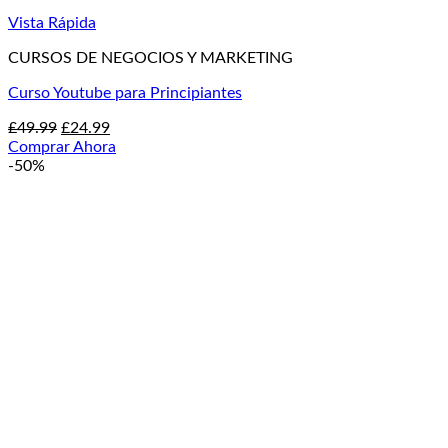
Vista Rápida
CURSOS DE NEGOCIOS Y MARKETING
Curso Youtube para Principiantes
El
El
£
49.99
£
24.99
precio
precio
Comprar Ahora
original
actual
-50%
era:
es:
£49.99.
£24.99.