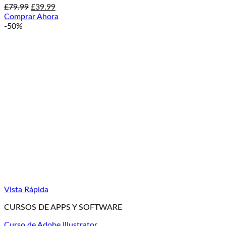
El
El
£
79.99
£
39.99
precio
precio
Comprar Ahora
original
actual
-50%
era:
es:
£79.99.
£39.99.
Vista Rápida
CURSOS DE APPS Y SOFTWARE
Curso de Adobe Illustrator