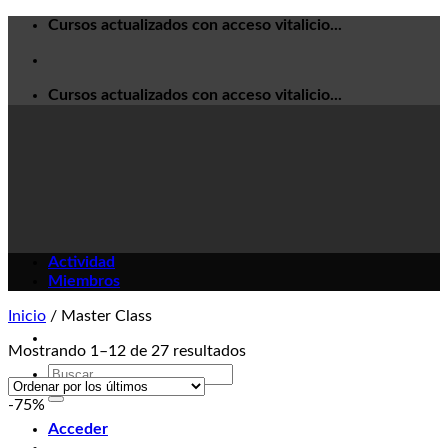
Skip
Cursos actualizados con acceso vitalicio...
to
content
Cursos actualizados con acceso vitalicio...
Actividad
Miembros
Inicio
/
Master Class
Mostrando 1–12 de 27 resultados
Buscar
por:
-75%
Acceder