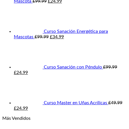
El
El
Mascota
£
99.99
£
24.99
precio
precio
original
actual
era:
es:
£99.99.
£24.99.
Curso Sanación Energética para
El
El
Mascotas
£
99.99
£
34.99
precio
precio
original
actual
era:
es:
£99.99.
£34.99.
Curso Sanación con Péndulo
£
99.99
El
El
£
24.99
precio
precio
original
actual
era:
es:
£99.99.
£24.99.
Curso Master en Uñas Acrílicas
£
49.99
El
El
£
24.99
precio
precio
Más Vendidos
original
actual
era:
es:
El
El