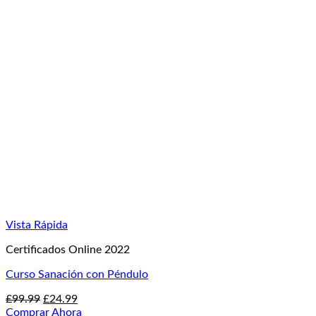
era:
es:
£99.99.
£34.99.
Vista Rápida
Certificados Online 2022
Curso Sanación con Péndulo
El
El
£
99.99
£
24.99
precio
precio
Comprar Ahora