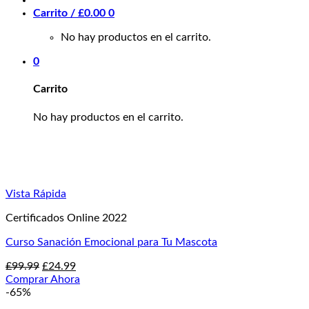
Carrito /
£
0.00
0
No hay productos en el carrito.
0
Carrito
No hay productos en el carrito.
Vista Rápida
Certificados Online 2022
Curso Sanación Emocional para Tu Mascota
El
El
£
99.99
£
24.99
precio
precio
Comprar Ahora
original
actual
-65%
era:
es: