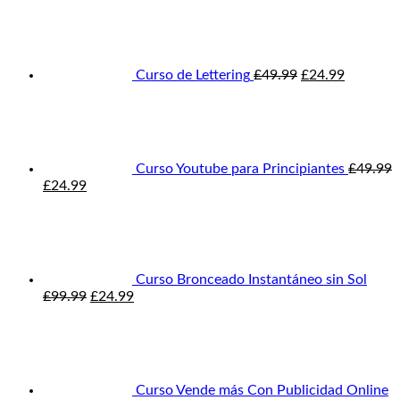
£49.99.
£24.99.
precio
precio
original
actual
era:
es:
£49.99.
£24.99.
Curso de Lettering
£
49.99
£
24.99
Curso Youtube para Principiantes
£
49.99
El
El
£
24.99
precio
precio
original
actual
era:
es:
£49.99.
£24.99.
Curso Bronceado Instantáneo sin Sol
El
El
£
99.99
£
24.99
precio
precio
original
actual
era:
es:
£99.99.
£24.99.
Curso Vende más Con Publicidad Online