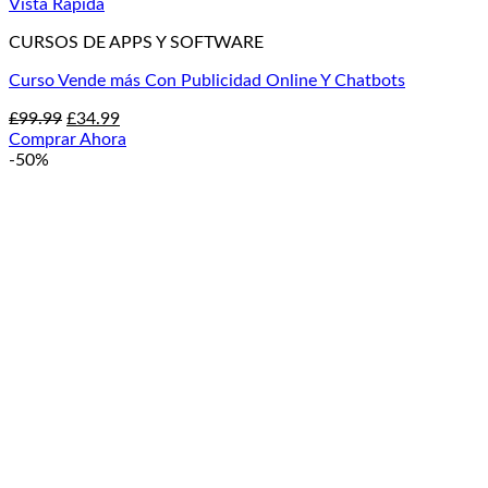
Vista Rápida
CURSOS DE APPS Y SOFTWARE
Curso Vende más Con Publicidad Online Y Chatbots
El
El
£
99.99
£
34.99
precio
precio
Comprar Ahora
original
actual
-50%
era:
es:
£99.99.
£34.99.