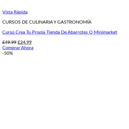
Vista Rápida
CURSOS DE CULINARIA Y GASTRONOMÍA
Curso Crea Tu Propia Tienda De Abarrotes O Minimarket
El
El
£
49.99
£
24.99
precio
precio
Comprar Ahora
original
actual
-50%
era:
es:
£49.99.
£24.99.