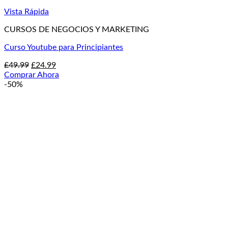
Vista Rápida
CURSOS DE NEGOCIOS Y MARKETING
Curso Youtube para Principiantes
El
El
£
49.99
£
24.99
precio
precio
Comprar Ahora
original
actual
-50%
era:
es:
£49.99.
£24.99.