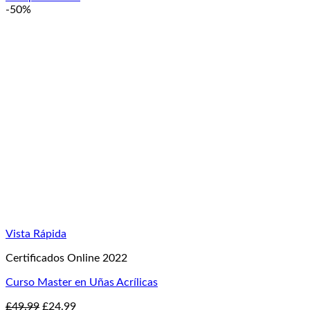
original
actual
-50%
era:
es:
£99.99.
£24.99.
Vista Rápida
Certificados Online 2022
Curso Master en Uñas Acrílicas
El
El
£
49.99
£
24.99