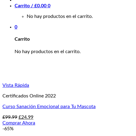
Carrito /
£
0.00
0
No hay productos en el carrito.
0
Carrito
No hay productos en el carrito.
Vista Rápida
Certificados Online 2022
Curso Sanación Emocional para Tu Mascota
El
El
£
99.99
£
24.99
precio
precio
Comprar Ahora
original
actual
-65%
era:
es: