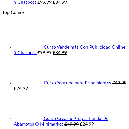
El
El
Y Chatbots
£
99.99
£
34.99
precio
precio
Top Cursos
original
actual
era:
es:
£99.99.
£34.99.
Curso Vende más Con Publicidad Online
El
El
Y Chatbots
£
99.99
£
34.99
precio
precio
original
actual
era:
es:
£99.99.
£34.99.
Curso Youtube para Principiantes
£
49.99
El
El
£
24.99
precio
precio
original
actual
era:
es:
£49.99.
£24.99.
Curso Crea Tu Propia Tienda De
El
El
Abarrotes O Minimarket
£
49.99
£
24.99