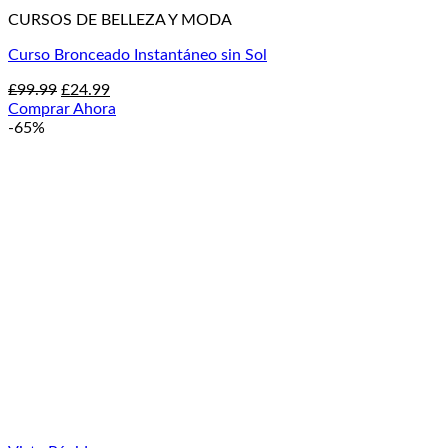
CURSOS DE BELLEZA Y MODA
Curso Bronceado Instantáneo sin Sol
El
El
£
99.99
£
24.99
precio
precio
Comprar Ahora
original
actual
-65%
era:
es:
£99.99.
£24.99.