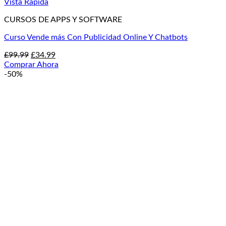
Vista Rápida
CURSOS DE APPS Y SOFTWARE
Curso Vende más Con Publicidad Online Y Chatbots
El
El
£
99.99
£
34.99
precio
precio
Comprar Ahora
original
actual
-50%
era:
es:
£99.99.
£34.99.