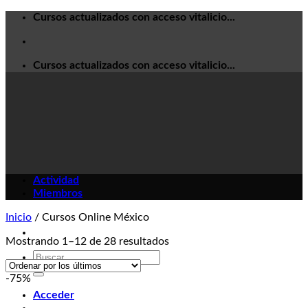
Skip
Cursos actualizados con acceso vitalicio...
to
content
Cursos actualizados con acceso vitalicio...
Actividad
Miembros
Inicio
/
Cursos Online México
Mostrando 1–12 de 28 resultados
Buscar
por:
-75%
Acceder