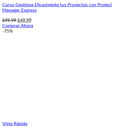
Curso Gestiona Eficazmente tus Provectos con Proiect
Manager Express
El
El
£
99.99
£
49.99
precio
precio
Comprar Ahora
original
actual
-75%
era:
es:
£99.99.
£49.99.
Vista Rápida