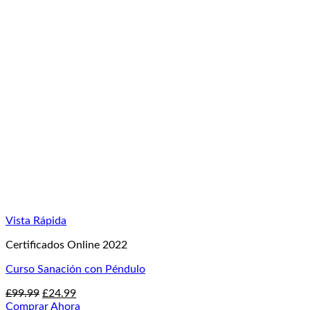
era:
es:
£99.99.
£34.99.
Vista Rápida
Certificados Online 2022
Curso Sanación con Péndulo
El
El
£
99.99
£
24.99
precio
precio
Comprar Ahora