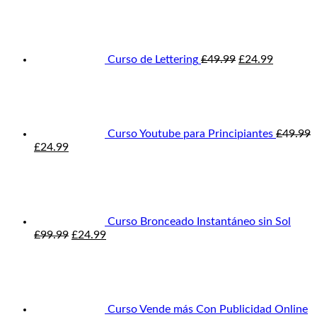
£49.99.
£24.99.
precio
precio
original
actual
era:
es:
£49.99.
£24.99.
Curso de Lettering
£
49.99
£
24.99
Curso Youtube para Principiantes
£
49.99
El
El
£
24.99
precio
precio
original
actual
era:
es:
£49.99.
£24.99.
Curso Bronceado Instantáneo sin Sol
El
El
£
99.99
£
24.99
precio
precio
original
actual
era:
es:
£99.99.
£24.99.
Curso Vende más Con Publicidad Online