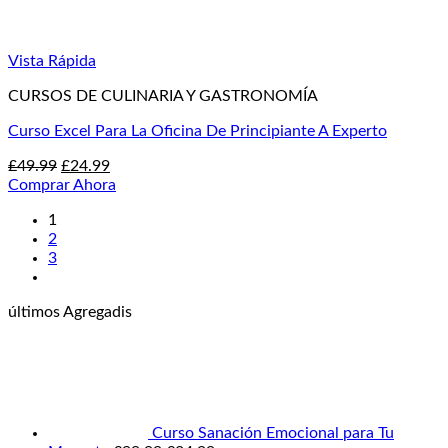
Vista Rápida
CURSOS DE CULINARIA Y GASTRONOMÍA
Curso Excel Para La Oficina De Principiante A Experto
El
El
£
49.99
£
24.99
precio
precio
Comprar Ahora
original
actual
1
era:
es:
2
£49.99.
£24.99.
3
últimos Agregadis
Curso Sanación Emocional para Tu