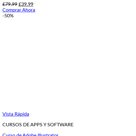
El
El
£
79.99
£
39.99
precio
precio
Comprar Ahora
original
actual
-50%
era:
es:
£79.99.
£39.99.
Vista Rápida
CURSOS DE APPS Y SOFTWARE
Curso de Adobe Illustrator