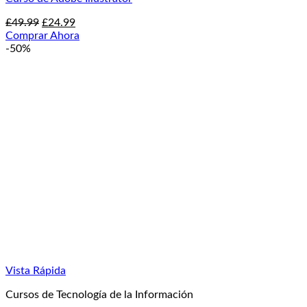
El
El
£
49.99
£
24.99
precio
precio
Comprar Ahora
original
actual
-50%
era:
es:
£49.99.
£24.99.
Vista Rápida
Cursos de Tecnología de la Información