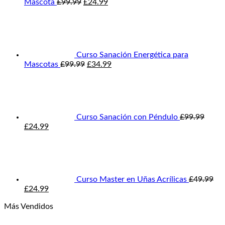
El
El
Mascota
£
99.99
£
24.99
precio
precio
original
actual
era:
es:
£99.99.
£24.99.
Curso Sanación Energética para
El
El
Mascotas
£
99.99
£
34.99
precio
precio
original
actual
era:
es:
£99.99.
£34.99.
Curso Sanación con Péndulo
£
99.99
El
El
£
24.99
precio
precio
original
actual
era:
es:
£99.99.
£24.99.
Curso Master en Uñas Acrílicas
£
49.99
El
El
£
24.99
precio
precio
Más Vendidos
original
actual
era:
es:
El
El