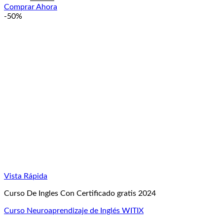
precio
precio
Comprar Ahora
original
actual
-50%
era:
es:
£49.99.
£24.99.
Vista Rápida
Curso De Ingles Con Certificado gratis 2024
Curso Neuroaprendizaje de Inglés WITIX