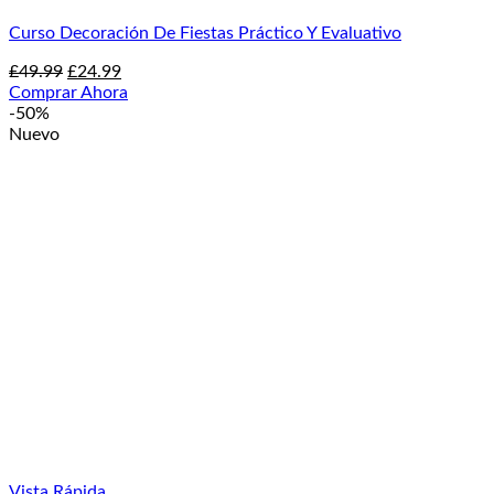
Curso Decoración De Fiestas Práctico Y Evaluativo
El
El
£
49.99
£
24.99
precio
precio
Comprar Ahora
original
actual
-50%
era:
es:
Nuevo
£49.99.
£24.99.
Vista Rápida