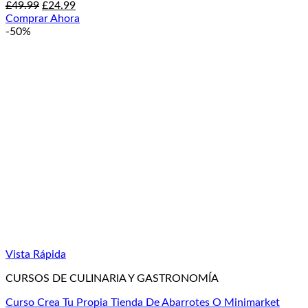
El
El
£
49.99
£
24.99
precio
precio
Comprar Ahora
original
actual
-50%
era:
es:
£49.99.
£24.99.
Vista Rápida
CURSOS DE CULINARIA Y GASTRONOMÍA
Curso Crea Tu Propia Tienda De Abarrotes O Minimarket