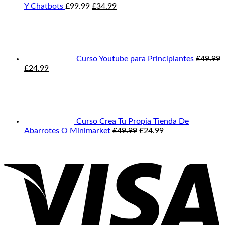
El
El
Y Chatbots
£
99.99
£
34.99
precio
precio
original
actual
era:
es:
£99.99.
£34.99.
Curso Youtube para Principiantes
£
49.99
El
El
£
24.99
precio
precio
original
actual
era:
es:
£49.99.
£24.99.
Curso Crea Tu Propia Tienda De
El
El
Abarrotes O Minimarket
£
49.99
£
24.99
precio
precio
original
actual
era:
es:
£49.99.
£24.99.