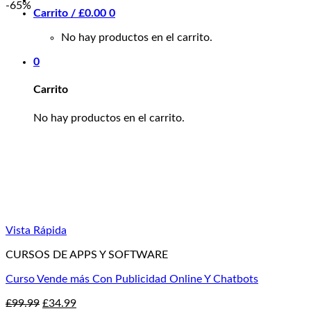
-65%
Carrito /
£
0.00
0
No hay productos en el carrito.
0
Carrito
No hay productos en el carrito.
Vista Rápida
CURSOS DE APPS Y SOFTWARE
Curso Vende más Con Publicidad Online Y Chatbots
El
El
£
99.99
£
34.99