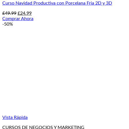
Curso Navidad Productiva con Porcelana Fría 2D y 3D
El
El
£
49.99
£
24.99
precio
precio
Comprar Ahora
original
actual
-50%
era:
es:
£49.99.
£24.99.
Vista Rápida
CURSOS DE NEGOCIOS Y MARKETING