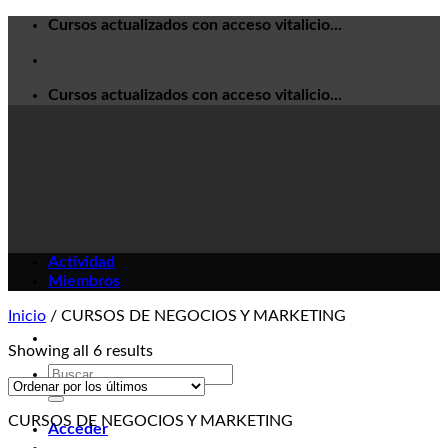
Skip
Cursos actualizados con acceso vitalicio...
to
content
Cursos actualizados con acceso vitalicio...
Actividad
Miembros
Inicio
/
CURSOS DE NEGOCIOS Y MARKETING
Showing all 6 results
Buscar
por:
CURSOS DE NEGOCIOS Y MARKETING
Acceder