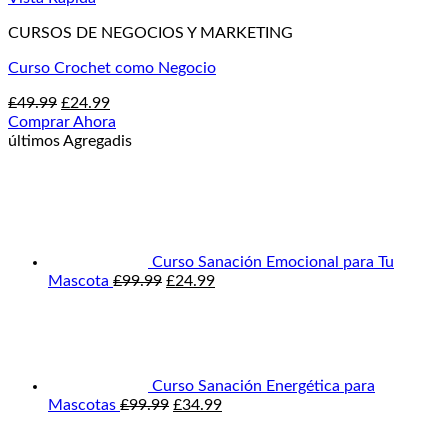
CURSOS DE NEGOCIOS Y MARKETING
Curso Crochet como Negocio
El
El
£
49.99
£
24.99
precio
precio
Comprar Ahora
original
actual
últimos Agregadis
era:
es:
£49.99.
£24.99.
Curso Sanación Emocional para Tu
El
El
Mascota
£
99.99
£
24.99
precio
precio
original
actual
era:
es:
£99.99.
£24.99.
Curso Sanación Energética para
El
El
Mascotas
£
99.99
£
34.99
precio
precio
original
actual