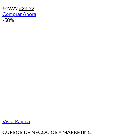
El
El
£
49.99
£
24.99
precio
precio
Comprar Ahora
original
actual
-50%
era:
es:
£49.99.
£24.99.
Vista Rápida
CURSOS DE NEGOCIOS Y MARKETING