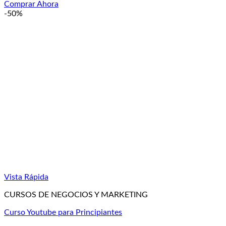
precio
precio
Comprar Ahora
original
actual
-50%
era:
es:
£99.99.
£34.99.
Vista Rápida
CURSOS DE NEGOCIOS Y MARKETING
Curso Youtube para Principiantes