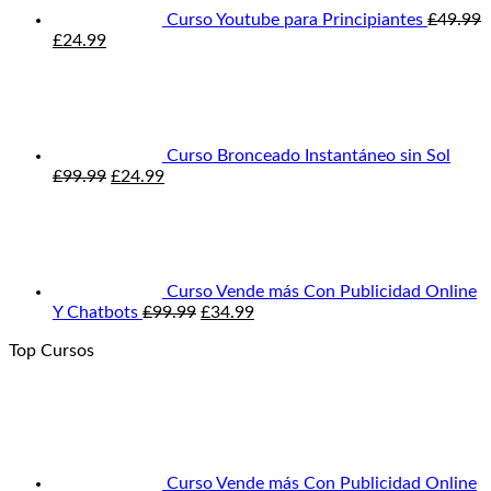
Curso Youtube para Principiantes
£
49.99
El
El
£
24.99
precio
precio
original
actual
era:
es:
£49.99.
£24.99.
Curso Bronceado Instantáneo sin Sol
El
El
£
99.99
£
24.99
precio
precio
original
actual
era:
es:
£99.99.
£24.99.
Curso Vende más Con Publicidad Online
El
El
Y Chatbots
£
99.99
£
34.99
precio
precio
Top Cursos
original
actual
era:
es:
£99.99.
£34.99.
Curso Vende más Con Publicidad Online