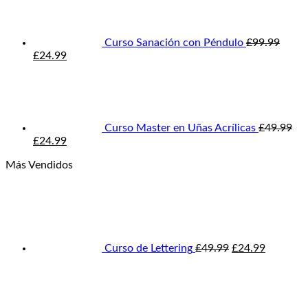
era:
es:
£99.99.
£34.99.
Curso Sanación con Péndulo
£
99.99
El
El
£
24.99
precio
precio
original
actual
era:
es:
£99.99.
£24.99.
Curso Master en Uñas Acrílicas
£
49.99
El
El
£
24.99
precio
precio
Más Vendidos
original
actual
era:
es:
El
El
£49.99.
£24.99.
precio
precio
original
actual
era:
es:
£49.99.
£24.99.
Curso de Lettering
£
49.99
£
24.99