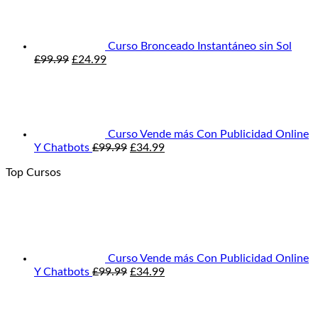
era:
es:
£49.99.
£24.99.
Curso Bronceado Instantáneo sin Sol
El
El
£
99.99
£
24.99
precio
precio
original
actual
era:
es:
£99.99.
£24.99.
Curso Vende más Con Publicidad Online
El
El
Y Chatbots
£
99.99
£
34.99
precio
precio
Top Cursos
original
actual
era:
es:
£99.99.
£34.99.
Curso Vende más Con Publicidad Online
El
El
Y Chatbots
£
99.99
£
34.99
precio
precio
original
actual
era:
es: