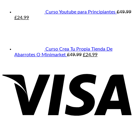
£99.99.
£34.99.
Curso Youtube para Principiantes
£
49.99
El
El
£
24.99
precio
precio
original
actual
era:
es:
£49.99.
£24.99.
Curso Crea Tu Propia Tienda De
El
El
Abarrotes O Minimarket
£
49.99
£
24.99
precio
precio
original
actual
era:
es:
£49.99.
£24.99.