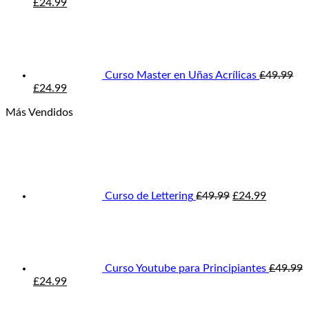
El
El
£
24.99
precio
precio
original
actual
era:
es:
£99.99.
£24.99.
Curso Master en Uñas Acrílicas
£
49.99
El
El
£
24.99
precio
precio
Más Vendidos
original
actual
era:
es:
El
El
£49.99.
£24.99.
precio
precio
original
actual
era:
es:
£49.99.
£24.99.
Curso de Lettering
£
49.99
£
24.99
Curso Youtube para Principiantes
£
49.99
El
El
£
24.99
precio
precio
original
actual