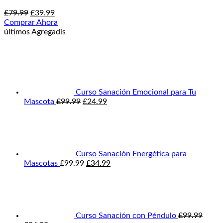
El
El
£
79.99
£
39.99
precio
precio
Comprar Ahora
original
actual
últimos Agregadis
era:
es:
£79.99.
£39.99.
Curso Sanación Emocional para Tu
El
El
Mascota
£
99.99
£
24.99
precio
precio
original
actual
era:
es:
£99.99.
£24.99.
Curso Sanación Energética para
El
El
Mascotas
£
99.99
£
34.99
precio
precio
original
actual
era:
es:
£99.99.
£34.99.
Curso Sanación con Péndulo
£
99.99