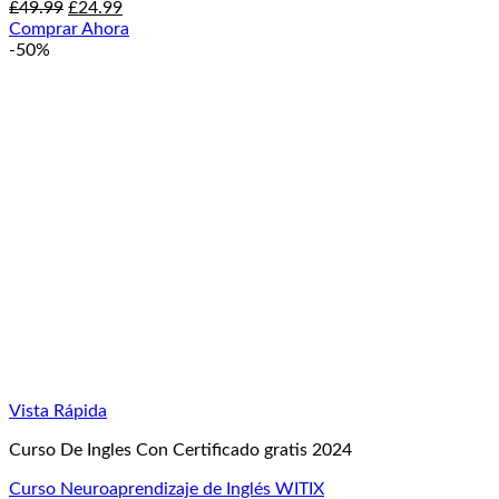
El
El
£
49.99
£
24.99
precio
precio
Comprar Ahora
original
actual
-50%
era:
es:
£49.99.
£24.99.
Vista Rápida
Curso De Ingles Con Certificado gratis 2024
Curso Neuroaprendizaje de Inglés WITIX