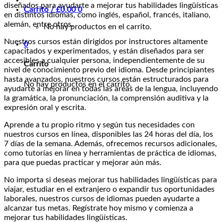
diseñados para ayudarte a mejorar tus habilidades lingüísticas
Carrito /
£
0.00
0
en distintos idiomas, como inglés, español, francés, italiano,
alemán, entre otros.
No hay productos en el carrito.
Nuestros cursos están dirigidos por instructores altamente
0
capacitados y experimentados, y están diseñados para ser
accesibles a cualquier persona, independientemente de su
Carrito
nivel de conocimiento previo del idioma. Desde principiantes
hasta avanzados, nuestros cursos están estructurados para
No hay productos en el carrito.
ayudarte a mejorar en todas las áreas de la lengua, incluyendo
la gramática, la pronunciación, la comprensión auditiva y la
expresión oral y escrita.
Aprende a tu propio ritmo y según tus necesidades con
nuestros cursos en línea, disponibles las 24 horas del día, los
7 días de la semana. Además, ofrecemos recursos adicionales,
como tutorías en línea y herramientas de práctica de idiomas,
para que puedas practicar y mejorar aún más.
No importa si deseas mejorar tus habilidades lingüísticas para
viajar, estudiar en el extranjero o expandir tus oportunidades
laborales, nuestros cursos de idiomas pueden ayudarte a
alcanzar tus metas. Regístrate hoy mismo y comienza a
mejorar tus habilidades lingüísticas.