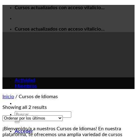
Skip
Cursos actualizados con acceso vitalicio...
to
content
Cursos actualizados con acceso vitalicio...
Actividad
Miembros
Inicio
/
Cursos de Idiomas
Showing all 2 results
Buscar
por:
¡Bienvenido/a a nuestros Cursos de Idiomas! En nuestra
Acceder
plataforma, te ofrecemos una amplia variedad de cursos